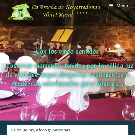
Menú
Con los cinco sentidos
...observar momentos teñidos por la cálida luz
de vela que hagan despertar sentimientos o
recuerdos adormecidos pero latentes…
Salón 80 m2, Aforo 51 personas